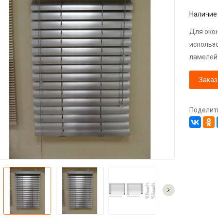
Наличи
Для око
использ
ламелей 
Заказ
Поделит