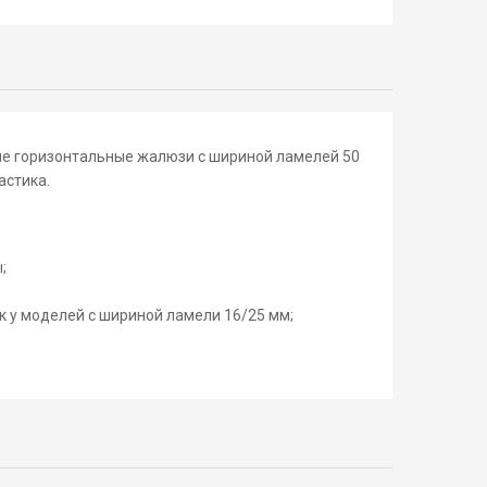
ие горизонтальные жалюзи с шириной ламелей 50
астика.
;
 у моделей с шириной ламели 16/25 мм;