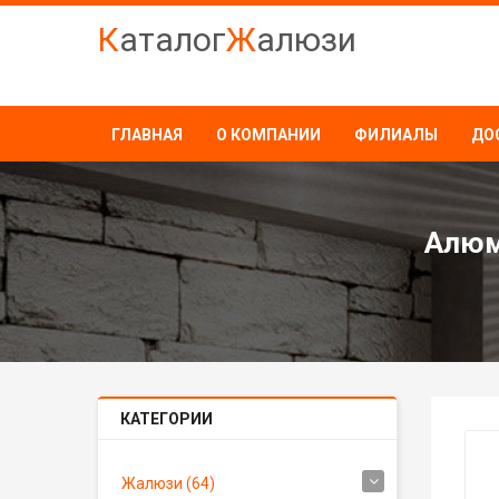
К
аталог
Ж
алюзи
ГЛАВНАЯ
О КОМПАНИИ
ФИЛИАЛЫ
ДО
Алюм
КАТЕГОРИИ
Жалюзи (64)